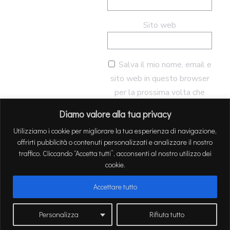
Sito web
Salva il mio nome, email e
sito web in questo browser
per la prossima volta che
commento.
Diamo valore alla tua privacy
Utilizziamo i cookie per migliorare la tua esperienza di navigazione,
offrirti pubblicità o contenuti personalizzati e analizzare il nostro
traffico. Cliccando “Accetta tutti”, acconsenti al nostro utilizzo dei
cookie.
Accettare tutto
Personalizza
Rifiuta tutto